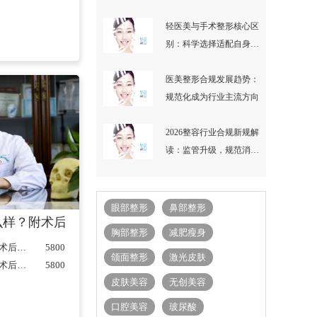
果
轻医美与手术整形核心区
别：科学选择适配自身的
变美方式
医美整形合规发展趋势：
规范化成为行业主流方向
2026整容行业合规新规解
读：监管升级，规范消费
与经营秩序
眼部整形
鼻部整形
样？附术后真人案例分享+2021价格表曝光
主任医师
主任医师
胸部整形
减肥瘦身
张立天做下颌角怎么样？附术后真人案例分享+2021价格表曝光...
5800
颌面整形
激光皮肤
张立天做下颌角怎么样？附术后真人案例分享+2021价格表曝光...
5800
皮肤美容
无创美容
口腔美容
玻尿酸