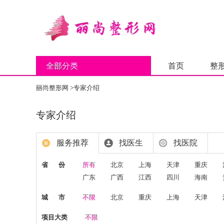
全部分类
首页
整
丽尚整形网
>
专家介绍
专家介绍
服务推荐
找医生
找医院
省 份
所有
北京
上海
天津
重庆
广东
广西
江西
四川
海南
城 市
不限
北京
重庆
上海
天津
项目大类
不限