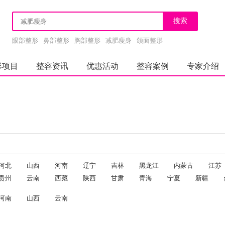
眼部整形
鼻部整形
胸部整形
减肥瘦身
颌面整形
形项目
整容资讯
优惠活动
整容案例
专家介绍
河北
山西
河南
辽宁
吉林
黑龙江
内蒙古
江苏
贵州
云南
西藏
陕西
甘肃
青海
宁夏
新疆
河南
山西
云南