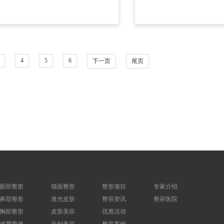
4
5
6
下一页
尾页
眼部整形
颌面整形
整形项目
专家介绍
鼻部整形
激光皮肤
整容资讯
整容医院
胸部整形
皮肤美容
优惠活动