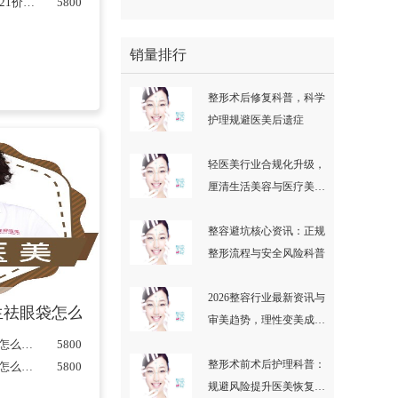
田国静修复双眼皮价格？2021价格表曝光+眼修复案例反馈...
5800
销量排行
整形术后修复科普，科学
护理规避医美后遗症
轻医美行业合规化升级，
厘清生活美容与医疗美容
边界
整容避坑核心资讯：正规
整形流程与安全风险科普
2026整容行业最新资讯与
布
祛眼袋怎么样？术前后效果对比+2021价格表
主任医师
主任医师
审美趋势，理性变美成主
流
杭州健丽余慧云医生祛眼袋怎么样？术前后效果对比+2021价格表...
5800
整形术前术后护理科普：
杭州健丽余慧云医生祛眼袋怎么样？术前后效果对比+2021价格表...
5800
规避风险提升医美恢复效