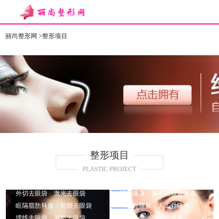
丽尚整形网
>
整形项目
双眼皮
全切双眼皮
隆鼻
鼻翼
鼻形矫正
埋线双眼皮
定点双眼皮
鼻部修复
鼻基底
整形项目
开眼角
开内眼角
鼻部综合
鼻小柱
开外眼角
内眦赘皮矫正
鼻头鼻尖
隆鼻
膨体隆鼻
PLASTIC PROJECT
祛眼袋
内切去眼袋
硅胶隆鼻
肋软骨隆鼻
外切去眼袋
激光去眼袋
埋线隆鼻
鼻中隔软骨隆鼻
眶隔脂肪释放
射频去眼袋
耳软骨隆鼻
人工骨隆鼻
埋线去眼袋
溶脂去眼袋
真皮隆鼻
微晶瓷隆鼻