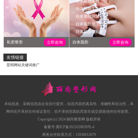
自体脂肪丰唇
玻尿酸丰苹果肌术
自体脂肪丰太阳穴
自体脂肪除皱
自体脂肪垫下巴
自体脂肪丰额头
自体脂肪丰手指
私密整形
自体脂肪
立即咨询
立即咨询
自体脂肪塑腰腹
自体脂肪丰手臂
友情链接
自体脂肪塑腿形
昆明网站关键词推广
自体脂肪丰臀
自体脂肪丰胸
自体脂肪填充失败修复
本站批发、采购信息由企业自行提供，信息内容的真实性、准确性和合法性，本
网对此不承担任何保证责任，也不承担您因此而发生或交易致使的任何损害。
Copyright (c) 2024 丽尚整形网 版权所有
备案号:
冀ICP备2021028839号-4
商务合作联系方式：15930012679