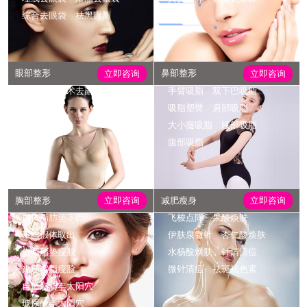
隆胸
自体脂肪隆胸
臀部
假体丰臀
中医减肥
综合去眼袋
祛黑眼圈
假体隆胸
复合隆胸
吸脂
吸脂去眼袋
乳头整形
乳头内陷矫正
吸脂瘦脸
吸脂去副乳
乳头缩小
乳晕整形
腰腹吸脂
背部吸脂
眼部整形
鼻部整形
立即咨询
立即咨询
乳晕缩小
乳晕漂红
吸脂瘦大腿
小腿吸脂
去副乳
手术去副乳
手臂吸脂
双下巴吸脂
吸脂塑臀
肩部吸脂
大小腿吸脂
腰部吸脂
下巴整形
下颌角
丰面颊
激光祛疤
像素激光
腹部吸脂
瘦脸
丰太阳穴
点阵激光
手术淡疤
硅胶垫下巴
注射瘦脸
综合淡疤
注射淡疤
玻尿酸垫下巴
膨体垫下巴
红蓝光清痘
黄金射频微针
胸部整形
减肥瘦身
立即咨询
立即咨询
下巴截骨术
祛疤痕痘印
黄金微针
自体脂肪垫下巴
飞梭点阵
果酸焕肤
下巴假体取出
伊肤泉微针
杏仁酸焕肤
去颊脂垫瘦脸
水杨酸焕肤
针清清痘
美白祛斑
紧肤除皱
注射瘦脸
除皱塑形
光纤溶脂瘦脸
微针清痘
祛斑祛色素
祛痘净肤
永久脱毛
驻颜抗衰
美颜针
溶脂针
自体脂肪丰太阳穴
艺术纹绣
胶原蛋白
口唇整形
玻尿酸丰太阳穴